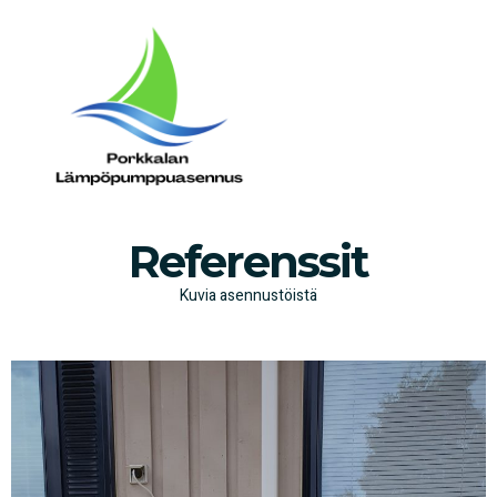
Referenssit
Kuvia asennustöistä