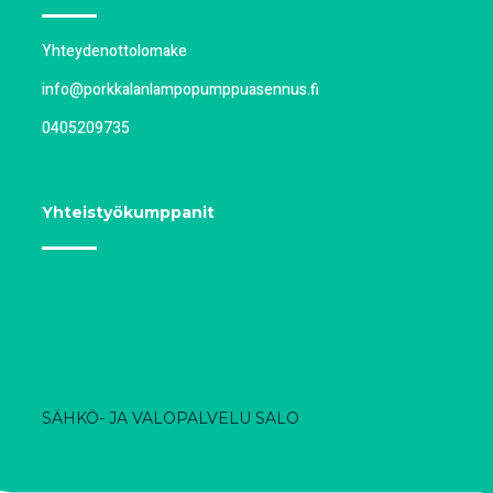
Yhteydenottolomake
info@porkkalanlampopumppuasennus.fi
0405209735
Yhteistyökumppanit
SÄHKÖ- JA VALOPALVELU SALO